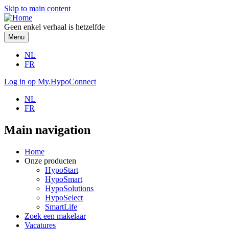
Skip to main content
Geen enkel verhaal is hetzelfde
Menu
NL
FR
Log in op My.HypoConnect
NL
FR
Main navigation
Home
Onze producten
HypoStart
HypoSmart
HypoSolutions
HypoSelect
SmartLife
Zoek een makelaar
Vacatures